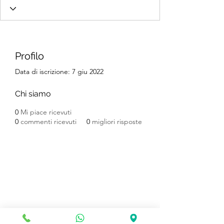
Profilo
Data di iscrizione: 7 giu 2022
Chi siamo
0
Mi piace ricevuti
0
commenti ricevuti
0
migliori risposte
Electric World Roma
Via dei Papareschi, 12, 00146 Roma RM, Italy
Escooter Clinic s.n.c. di Vicaro Dario & C. ©2020
Informativa sulla privacy
Aiuti di stato