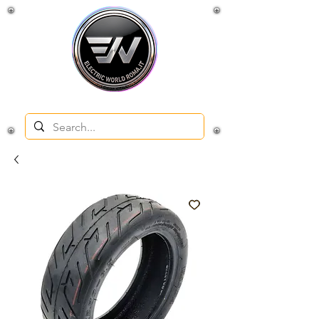
Negozio e officina per veicoli elettrici