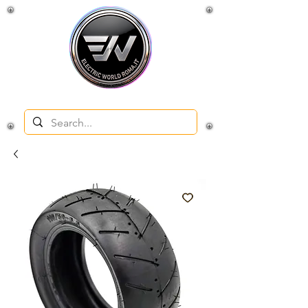
Negozio e officina per veicoli elettrici