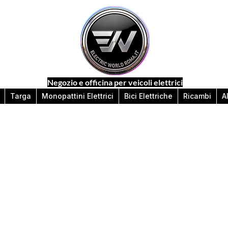
Negozio e officina per veicoli elettrici
Targa
Monopattini Elettrici
Bici Elettriche
Ricambi
A