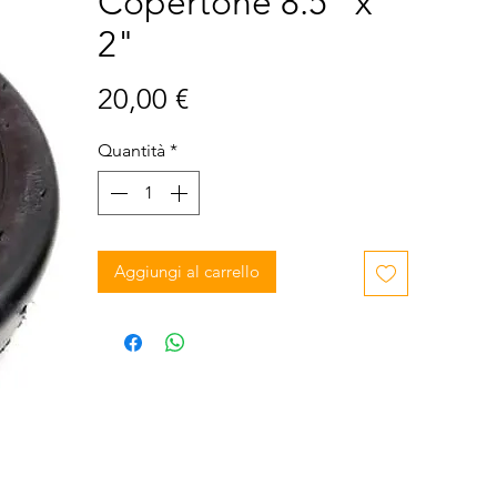
Copertone 8.5" x
2"
Prezzo
20,00 €
Quantità
*
Aggiungi al carrello