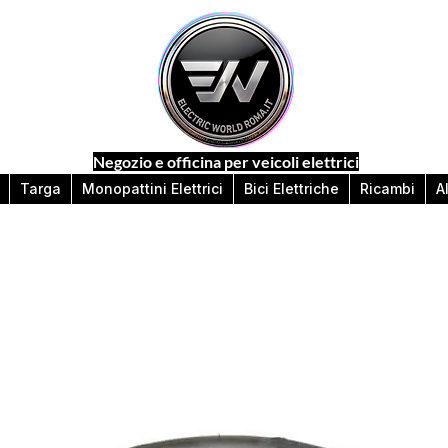
Negozio e officina per veicoli elettrici
Targa
Monopattini Elettrici
Bici Elettriche
Ricambi
A