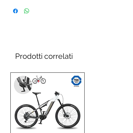
Prodotti correlati