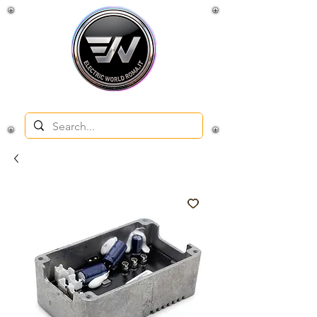
Negozio e officina per veicoli elettrici