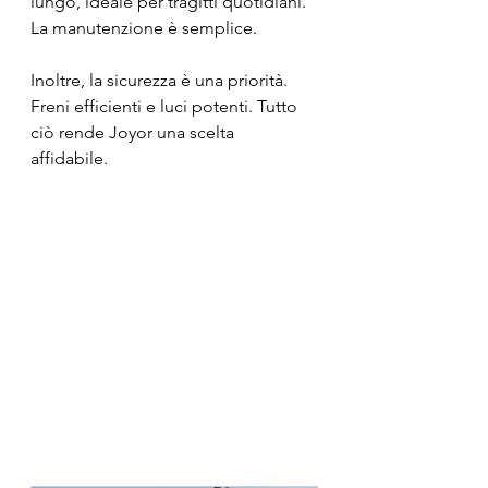
lungo, ideale per tragitti quotidiani. 
La manutenzione è semplice. 
Inoltre, la sicurezza è una priorità. 
Freni efficienti e luci potenti. Tutto 
ciò rende Joyor una scelta 
affidabile. 