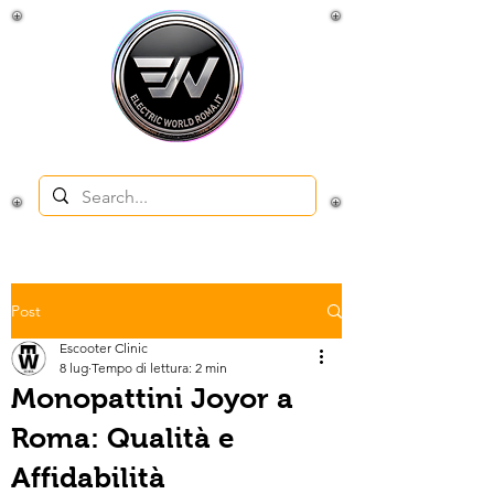
Negozio e officina per veicoli elettrici
Post
Escooter Clinic
8 lug
Tempo di lettura: 2 min
Monopattini Joyor a
Roma: Qualità e
Affidabilità