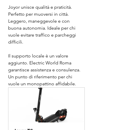
Joyor unisce qualità e praticità. 
Perfetto per muoversi in città. 
Leggero, maneggevole e con 
buona autonomia. Ideale per chi 
vuole evitare traffico e parcheggi 
difficili. 
Il supporto locale è un valore 
aggiunto. Electric World Roma 
garantisce assistenza e consulenza. 
Un punto di riferimento per chi 
vuole un monopattino affidabile. 