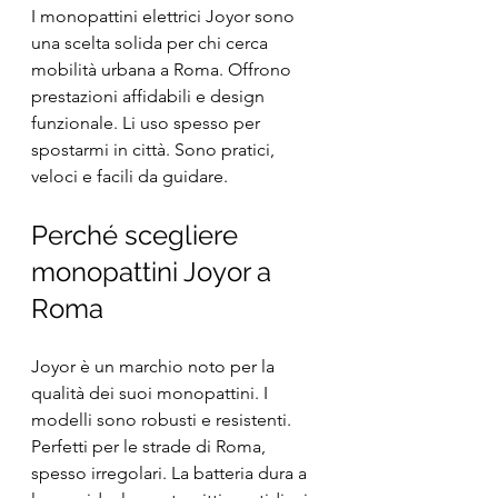
I monopattini elettrici Joyor sono 
una scelta solida per chi cerca 
mobilità urbana a Roma. Offrono 
prestazioni affidabili e design 
funzionale. Li uso spesso per 
spostarmi in città. Sono pratici, 
veloci e facili da guidare. 
Perché scegliere 
monopattini Joyor a 
Roma
Joyor è un marchio noto per la 
qualità dei suoi monopattini. I 
modelli sono robusti e resistenti. 
Perfetti per le strade di Roma, 
spesso irregolari. La batteria dura a 