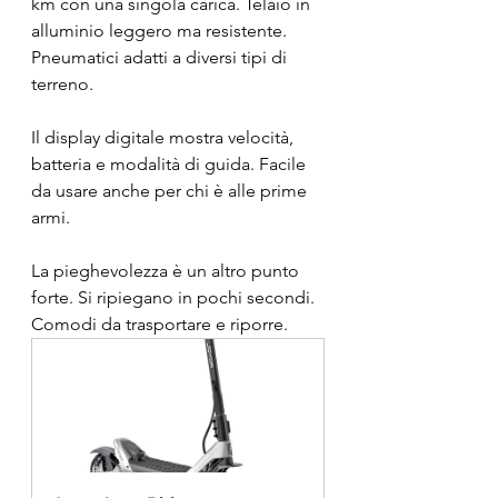
km con una singola carica. Telaio in 
alluminio leggero ma resistente. 
Pneumatici adatti a diversi tipi di 
terreno. 
Il display digitale mostra velocità, 
batteria e modalità di guida. Facile 
da usare anche per chi è alle prime 
armi. 
La pieghevolezza è un altro punto 
forte. Si ripiegano in pochi secondi. 
Comodi da trasportare e riporre. 