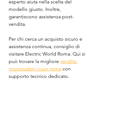
esperto aiuta nella scelta del 
modello giusto. Inoltre, 
garantiscono assistenza post-
vendita. 
Per chi cerca un acquisto sicuro e 
assistenza continua, consiglio di 
visitare Electric World Roma. Qui si 
può trovare la migliore 
vendita 
monopattini joyor roma
 con 
supporto tecnico dedicato. 